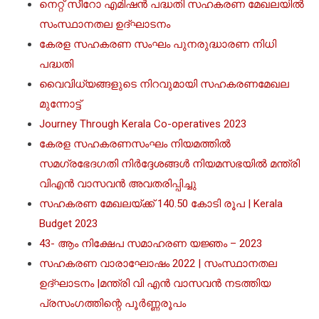
നെറ്റ് സീറോ എമിഷൻ പദ്ധതി സഹകരണ മേഖലയിൽ
സംസ്ഥാനതല ഉദ്ഘാടനം
കേരള സഹകരണ സംഘം പുനരുദ്ധാരണ നിധി
പദ്ധതി
വൈവിധ്യങ്ങളുടെ നിറവുമായി സഹകരണമേഖല
മുന്നോട്ട്
Journey Through Kerala Co-operatives 2023
കേരള സഹകരണസംഘം നിയമത്തില്‍
സമഗ്രഭേദഗതി നിര്‍ദ്ദേശങ്ങള്‍ നിയമസഭയില്‍ മന്ത്രി
വിഎൻ വാസവൻ അവതരിപ്പിച്ചു
സഹകരണ മേഖലയ്ക്ക് 140.50 കോടി രൂപ | Kerala
Budget 2023
43- ആം നിക്ഷേപ സമാഹരണ യജ്ഞം – 2023
സഹകരണ വാരാഘോഷം 2022 | സംസ്ഥാനതല
ഉദ്ഘാടനം |മന്ത്രി വി എൻ വാസവൻ നടത്തിയ
പ്രസംഗത്തിന്റെ പൂർണ്ണരൂപം