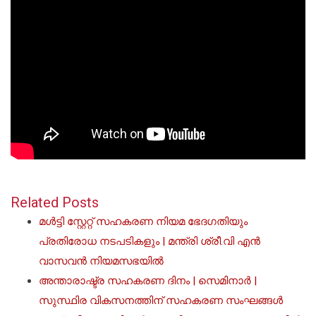
Related Posts
മൾട്ടി സ്റ്റേറ്റ് സഹകരണ നിയമ ഭേദഗതിയും
പ്രതിരോധ നടപടികളും | മന്ത്രി ശ്രീ.വി എൻ
വാസവൻ നിയമസഭയിൽ
അന്താരാഷ്ട്ര സഹകരണ ദിനം | സെമിനാർ |
സുസ്ഥിര വികസനത്തിന് സഹകരണ സംഘങ്ങൾ