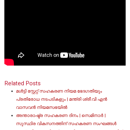
Related Posts
മൾട്ടി സ്റ്റേറ്റ് സഹകരണ നിയമ ഭേദഗതിയും
പ്രതിരോധ നടപടികളും | മന്ത്രി ശ്രീ.വി എൻ
വാസവൻ നിയമസഭയിൽ
അന്താരാഷ്ട്ര സഹകരണ ദിനം | സെമിനാർ |
സുസ്ഥിര വികസനത്തിന് സഹകരണ സംഘങ്ങൾ