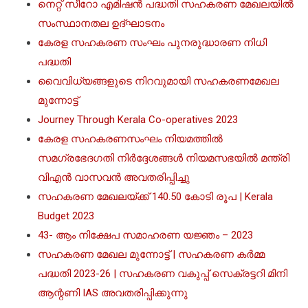
നെറ്റ് സീറോ എമിഷൻ പദ്ധതി സഹകരണ മേഖലയിൽ
സംസ്ഥാനതല ഉദ്ഘാടനം
കേരള സഹകരണ സംഘം പുനരുദ്ധാരണ നിധി
പദ്ധതി
വൈവിധ്യങ്ങളുടെ നിറവുമായി സഹകരണമേഖല
മുന്നോട്ട്
Journey Through Kerala Co-operatives 2023
കേരള സഹകരണസംഘം നിയമത്തില്‍
സമഗ്രഭേദഗതി നിര്‍ദ്ദേശങ്ങള്‍ നിയമസഭയില്‍ മന്ത്രി
വിഎൻ വാസവൻ അവതരിപ്പിച്ചു
സഹകരണ മേഖലയ്ക്ക് 140.50 കോടി രൂപ | Kerala
Budget 2023
43- ആം നിക്ഷേപ സമാഹരണ യജ്ഞം – 2023
സഹകരണ മേഖല മുന്നോട്ട് | സഹകരണ കർമ്മ
പദ്ധതി 2023-26 | സഹകരണ വകുപ്പ് സെക്രട്ടറി മിനി
ആന്റണി IAS അവതരിപ്പിക്കുന്നു