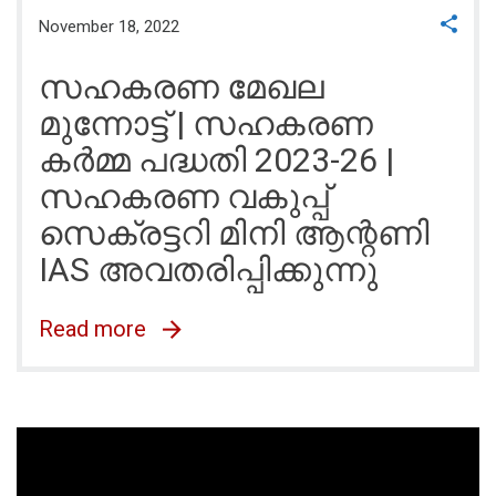
November 18, 2022
സഹകരണ മേഖല
മുന്നോട്ട് | സഹകരണ
കർമ്മ പദ്ധതി 2023-26 |
സഹകരണ വകുപ്പ്
സെക്രട്ടറി മിനി ആന്റണി
IAS അവതരിപ്പിക്കുന്നു
Read more