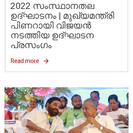
2022 സംസ്ഥാനതല
ഉദ്ഘാടനം | മുഖ്യമന്ത്രി
പിണറായി വിജയൻ
നടത്തിയ ഉദ്ഘാടന
പ്രസംഗം
Read more