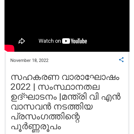
November 18, 2022
സഹകരണ വാരാഘോഷം
2022 | സംസ്ഥാനതല
ഉദ്ഘാടനം |മന്ത്രി വി എൻ
വാസവൻ നടത്തിയ
പ്രസംഗത്തിന്റെ
പൂർണ്ണരൂപം