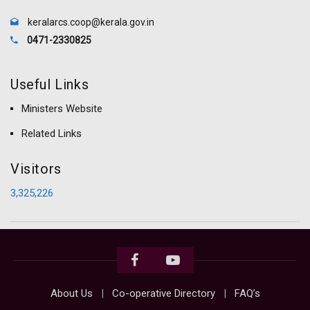
keralarcs.coop@kerala.gov.in
0471-2330825
Useful Links
Ministers Website
Related Links
Visitors
3,325,226
About Us
Co-operative Directory
FAQ’s