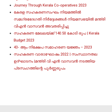
Journey Through Kerala Co-operatives 2023
കേരള സഹകരണസംഘം നിയമത്തില്‍
സമഗ്രഭേദഗതി നിര്‍ദ്ദേശങ്ങള്‍ നിയമസഭയില്‍ മന്ത്രി
വിഎൻ വാസവൻ അവതരിപ്പിച്ചു
സഹകരണ മേഖലയ്ക്ക് 140.50 കോടി രൂപ | Kerala
Budget 2023
43- ആം നിക്ഷേപ സമാഹരണ യജ്ഞം – 2023
സഹകരണ വാരാഘോഷം 2022 | സംസ്ഥാനതല
ഉദ്ഘാടനം |മന്ത്രി വി എൻ വാസവൻ നടത്തിയ
പ്രസംഗത്തിന്റെ പൂർണ്ണരൂപം