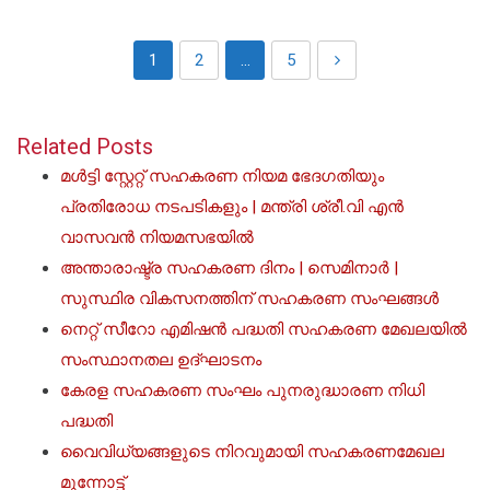
1
2
…
5
Related Posts
മൾട്ടി സ്റ്റേറ്റ് സഹകരണ നിയമ ഭേദഗതിയും
പ്രതിരോധ നടപടികളും | മന്ത്രി ശ്രീ.വി എൻ
വാസവൻ നിയമസഭയിൽ
അന്താരാഷ്ട്ര സഹകരണ ദിനം | സെമിനാർ |
സുസ്ഥിര വികസനത്തിന് സഹകരണ സംഘങ്ങൾ
നെറ്റ് സീറോ എമിഷൻ പദ്ധതി സഹകരണ മേഖലയിൽ
സംസ്ഥാനതല ഉദ്ഘാടനം
കേരള സഹകരണ സംഘം പുനരുദ്ധാരണ നിധി
പദ്ധതി
വൈവിധ്യങ്ങളുടെ നിറവുമായി സഹകരണമേഖല
മുന്നോട്ട്